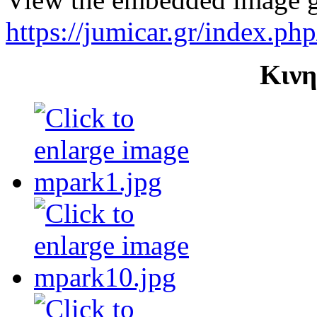
https://jumicar.gr/index.ph
Κινη