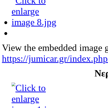
View the embedded image ga
https://jumicar.gr/index.ph
Νε