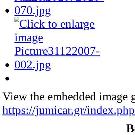
View the embedded image ga
https://jumicar.gr/index.ph
B