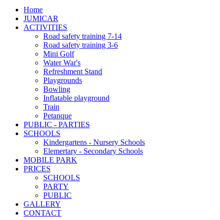
Home
JUMICAR
ACTIVITIES
Road safety training 7-14
Road safety training 3-6
Mini Golf
Water War's
Refreshment Stand
Playgrounds
Bowling
Inflatable playground
Train
Petanque
PUBLIC - PARTIES
SCHOOLS
Kindergartens - Nursery Schools
Elemertary - Secondary Schools
MOBILE PARK
PRICES
SCHOOLS
PARTY
PUBLIC
GALLERY
CONTACT