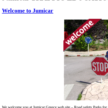
Welcome to Jumicar
We welcome you at Jumicar Greece web site – Road safety Parks for 