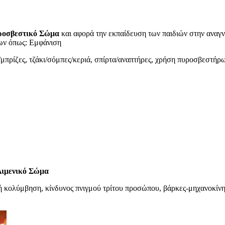
ροσβεστικό Σώμα
και αφορά την εκπαίδευση των παιδιών στην αναγ
νων όπως: Εμφάνιση
μπρίζες, τζάκι/σόμπες/κεριά, σπίρτα/αναπτήρες, χρήση πυροσβεστήρ
Λιμενικό Σώμα
λή κολύμβηση, κίνδυνος πνιγμού τρίτου προσώπου, βάρκες-μηχανοκίν