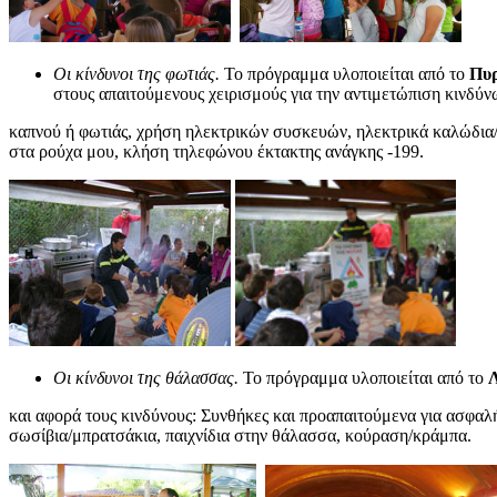
Οι κίνδυνοι της φωτιάς.
Το πρόγραμμα υλοποιείται από το
Πυ
στους απαιτούμενους χειρισμούς για την αντιμετώπιση κινδύ
καπνού ή φωτιάς, χρήση ηλεκτρικών συσκευών, ηλεκτρικά καλώδια/
στα ρούχα μου, κλήση τηλεφώνου έκτακτης ανάγκης -199.
Οι κίνδυνοι της θάλασσας.
Το πρόγραμμα υλοποιείται από το
και αφορά τους κινδύνους: Συνθήκες και προαπαιτούμενα για ασφα
σωσίβια/μπρατσάκια, παιχνίδια στην θάλασσα, κούραση/κράμπα.