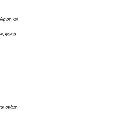
νώριση και
ων, φωτιά
ητα σκάφη,