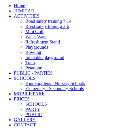
Home
JUMICAR
ACTIVITIES
Road safety training 7-14
Road safety training 3-6
Mini Golf
Water War's
Refreshment Stand
Playgrounds
Bowling
Inflatable playground
Train
Petanque
PUBLIC - PARTIES
SCHOOLS
Kindergartens - Nursery Schools
Elemertary - Secondary Schools
MOBILE PARK
PRICES
SCHOOLS
PARTY
PUBLIC
GALLERY
CONTACT