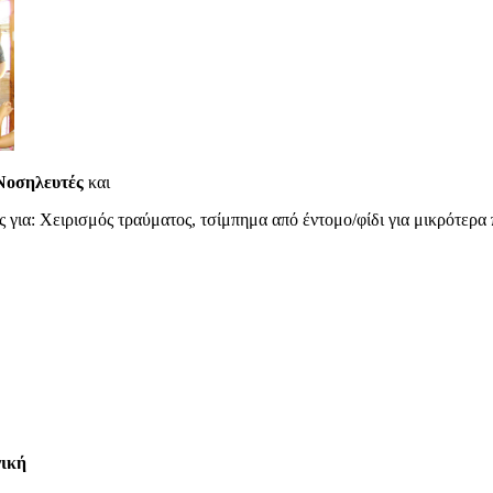
Νοσηλευτές
και
για: Χειρισμός τραύματος, τσίμπημα από έντομο/φίδι για μικρότερα 
ική