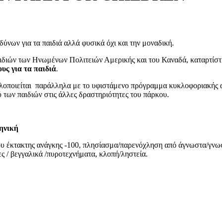
ύνων για τα παιδιά αλλά φυσικά όχι και την μοναδική.
αιδιών των Ηνωμένων Πολιτειών Αμερικής και του Καναδά, καταρτίστ
ους για τα παιδιά
.
υλοποιείται παράλληλα με το υφιστάμενο πρόγραμμα κυκλοφοριακής
ύ των παιδιών στις άλλες δραστηριότητες του πάρκου.
ηνική
νου έκτακτης ανάγκης -100, πλησίασμα/παρενόχληση από άγνωστα/γνω
ες / βεγγαλικά /πυροτεχνήματα, κλοπή/ληστεία.